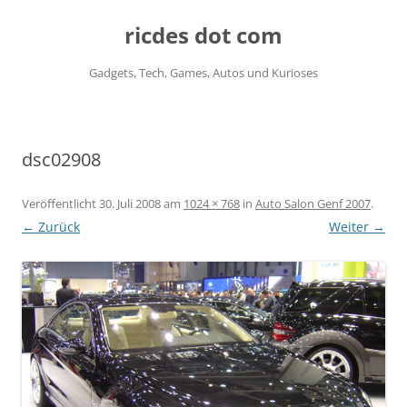
ricdes dot com
Gadgets, Tech, Games, Autos und Kurioses
Zum
Inhalt
springen
dsc02908
Veröffentlicht
30. Juli 2008
am
1024 × 768
in
Auto Salon Genf 2007
.
← Zurück
Weiter →