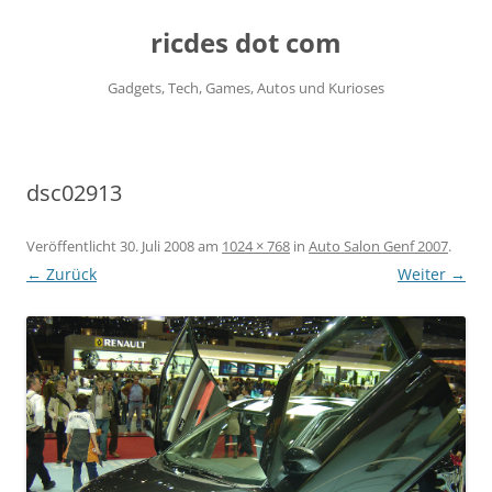
ricdes dot com
Gadgets, Tech, Games, Autos und Kurioses
Zum
Inhalt
springen
dsc02913
Veröffentlicht
30. Juli 2008
am
1024 × 768
in
Auto Salon Genf 2007
.
← Zurück
Weiter →