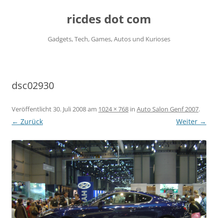
ricdes dot com
Gadgets, Tech, Games, Autos und Kurioses
Zum
Inhalt
springen
dsc02930
Veröffentlicht
30. Juli 2008
am
1024 × 768
in
Auto Salon Genf 2007
.
← Zurück
Weiter →