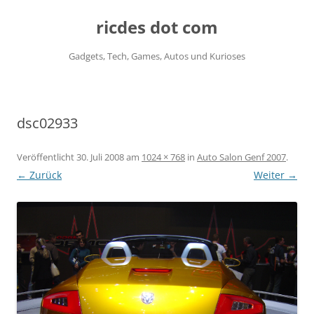
ricdes dot com
Gadgets, Tech, Games, Autos und Kurioses
Zum
Inhalt
springen
dsc02933
Veröffentlicht
30. Juli 2008
am
1024 × 768
in
Auto Salon Genf 2007
.
← Zurück
Weiter →