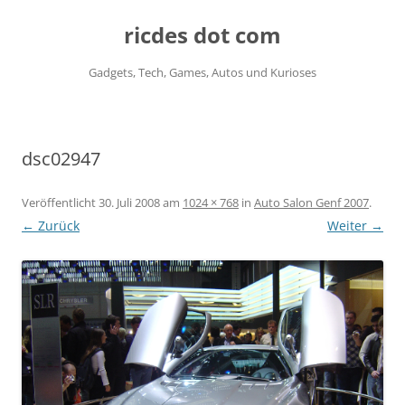
ricdes dot com
Gadgets, Tech, Games, Autos und Kurioses
Zum
Inhalt
springen
dsc02947
Veröffentlicht
30. Juli 2008
am
1024 × 768
in
Auto Salon Genf 2007
.
← Zurück
Weiter →