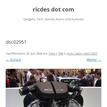
ricdes dot com
Gadgets, Tech, Games, Autos und Kurioses
Zum
Inhalt
springen
dsc02951
Veröffentlicht
30. Juli 2008
am
1024 × 768
in
Auto Salon Genf 2007
.
← Zurück
Weiter →