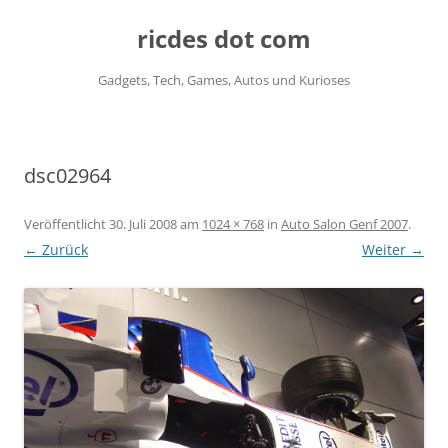
ricdes dot com
Gadgets, Tech, Games, Autos und Kurioses
Zum
Inhalt
springen
dsc02964
Veröffentlicht
30. Juli 2008
am
1024 × 768
in
Auto Salon Genf 2007
.
← Zurück
Weiter →