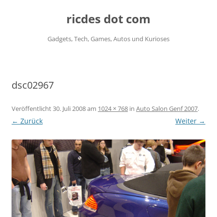
ricdes dot com
Gadgets, Tech, Games, Autos und Kurioses
Zum
Inhalt
springen
dsc02967
Veröffentlicht
30. Juli 2008
am
1024 × 768
in
Auto Salon Genf 2007
.
← Zurück
Weiter →