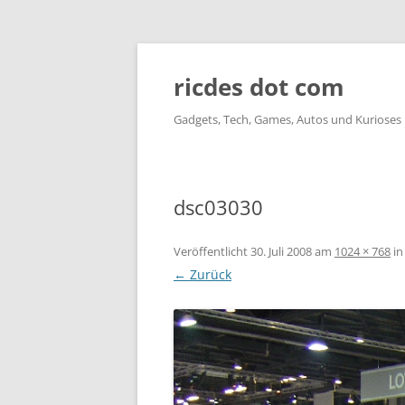
ricdes dot com
Gadgets, Tech, Games, Autos und Kurioses
dsc03030
Veröffentlicht
30. Juli 2008
am
1024 × 768
i
← Zurück