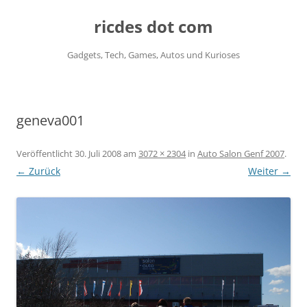
ricdes dot com
Gadgets, Tech, Games, Autos und Kurioses
Zum
Inhalt
springen
geneva001
Veröffentlicht
30. Juli 2008
am
3072 × 2304
in
Auto Salon Genf 2007
.
← Zurück
Weiter →