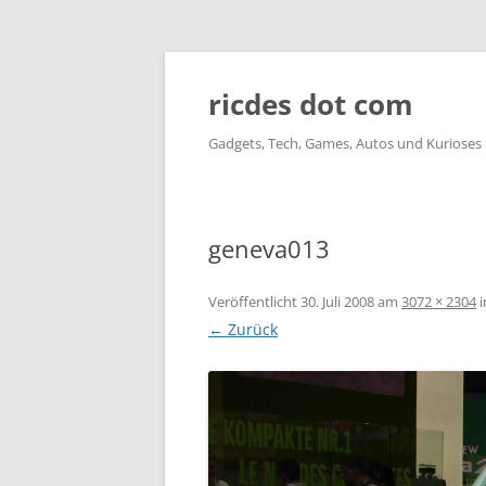
ricdes dot com
Gadgets, Tech, Games, Autos und Kurioses
geneva013
Veröffentlicht
30. Juli 2008
am
3072 × 2304
i
← Zurück