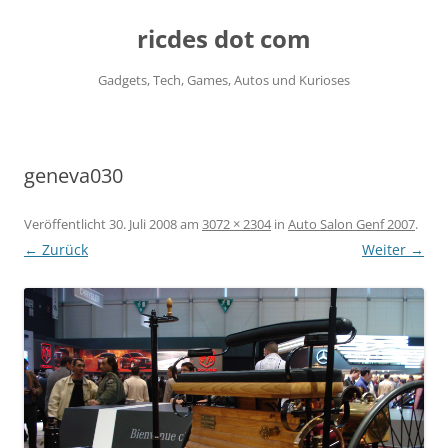
ricdes dot com
Gadgets, Tech, Games, Autos und Kurioses
Zum
Inhalt
springen
geneva030
Veröffentlicht
30. Juli 2008
am
3072 × 2304
in
Auto Salon Genf 2007
.
← Zurück
Weiter →