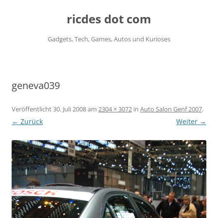
ricdes dot com
Gadgets, Tech, Games, Autos und Kurioses
Zum
Inhalt
springen
geneva039
Veröffentlicht
30. Juli 2008
am
2304 × 3072
in
Auto Salon Genf 2007
.
← Zurück
Weiter →