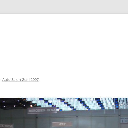
Zum
Inhalt
springen
n
Auto Salon Genf 2007
.