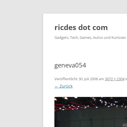
ricdes dot com
Gadgets, Tech, Games, Autos und Kurioses
geneva054
Veröffentlicht
30. Juli 2008
am
3072 × 2304
i
← Zurück