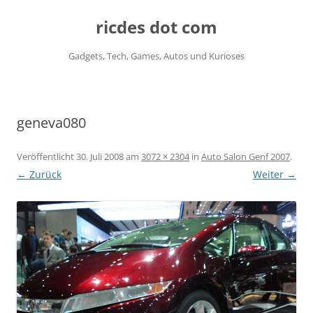
ricdes dot com
Gadgets, Tech, Games, Autos und Kurioses
Zum
Inhalt
springen
geneva080
Veröffentlicht
30. Juli 2008
am
3072 × 2304
in
Auto Salon Genf 2007
.
← Zurück
Weiter →