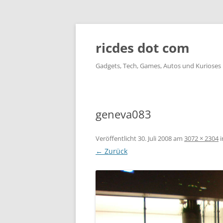
ricdes dot com
Gadgets, Tech, Games, Autos und Kurioses
geneva083
Veröffentlicht
30. Juli 2008
am
3072 × 2304
i
← Zurück