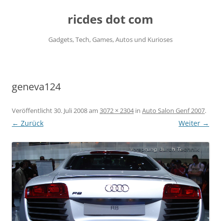
ricdes dot com
Gadgets, Tech, Games, Autos und Kurioses
Zum
Inhalt
springen
geneva124
Veröffentlicht
30. Juli 2008
am
3072 × 2304
in
Auto Salon Genf 2007
.
← Zurück
Weiter →