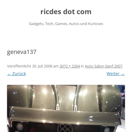
ricdes dot com
Gadgets, Tech, Games, Autos und Kurioses
Zum
Inhalt
springen
geneva137
Veröffentlicht
30. Juli 2008
am
3072 × 2304
in
Auto Salon Genf 2007
.
← Zurück
Weiter →