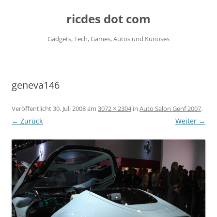
ricdes dot com
Gadgets, Tech, Games, Autos und Kurioses
Zum
Inhalt
springen
geneva146
Veröffentlicht
30. Juli 2008
am
3072 × 2304
in
Auto Salon Genf 2007
.
← Zurück
Weiter →