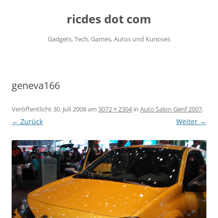
ricdes dot com
Gadgets, Tech, Games, Autos und Kurioses
Zum
Inhalt
springen
geneva166
Veröffentlicht
30. Juli 2008
am
3072 × 2304
in
Auto Salon Genf 2007
.
← Zurück
Weiter →