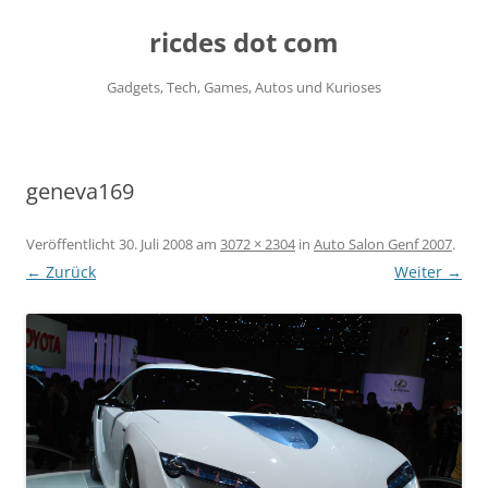
ricdes dot com
Gadgets, Tech, Games, Autos und Kurioses
Zum
Inhalt
springen
geneva169
Veröffentlicht
30. Juli 2008
am
3072 × 2304
in
Auto Salon Genf 2007
.
← Zurück
Weiter →