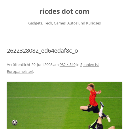
ricdes dot com
Gadgets, Tech, Games, Autos und Kurioses
Zum
Inhalt
springen
2622328082_ed64edaf8c_o
Veröffentlicht
29. Juni 2008
am
982 × 549
in
Spanien ist
Europameister!
.