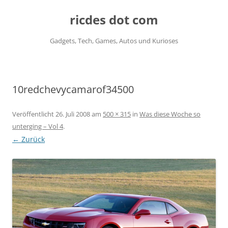
ricdes dot com
Gadgets, Tech, Games, Autos und Kurioses
Zum
Inhalt
springen
10redchevycamarof34500
Veröffentlicht
26. Juli 2008
am
500 × 315
in
Was diese Woche so
unterging – Vol 4
.
← Zurück