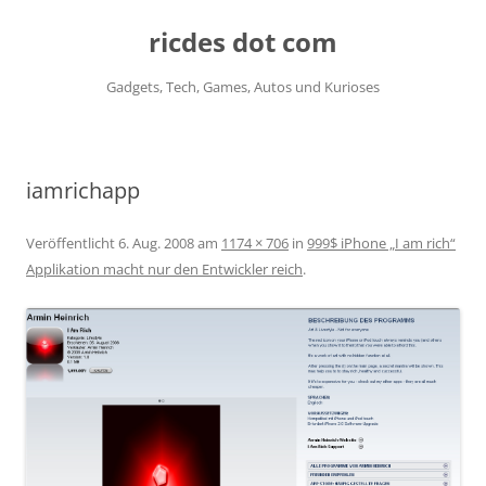
ricdes dot com
Gadgets, Tech, Games, Autos und Kurioses
Zum
Inhalt
springen
iamrichapp
Veröffentlicht
6. Aug. 2008
am
1174 × 706
in
999$ iPhone „I am rich“
Applikation macht nur den Entwickler reich
.