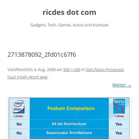
ricdes dot com
Gadgets, Tech, Games, Autos und Kurioses
Zum
Inhalt
springen
2713878092_2fd01c67f6
Veröffentlicht
4. Aug. 2008
am
500 × 345
in
Via’s Nano Prozessor
haut Intel’s Atom weg
.
Weiter →