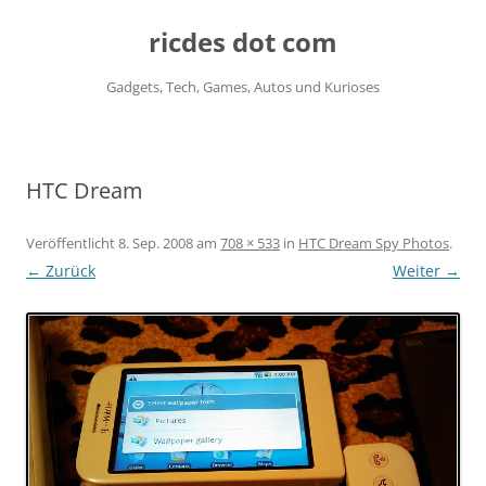
ricdes dot com
Gadgets, Tech, Games, Autos und Kurioses
Zum
Inhalt
springen
HTC Dream
Veröffentlicht
8. Sep. 2008
am
708 × 533
in
HTC Dream Spy Photos
.
← Zurück
Weiter →