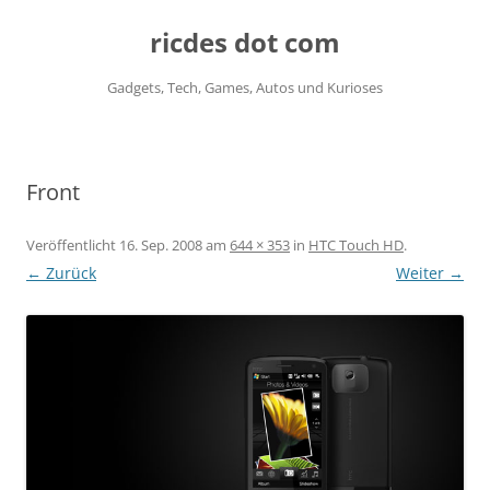
ricdes dot com
Gadgets, Tech, Games, Autos und Kurioses
Zum
Inhalt
springen
Front
Veröffentlicht
16. Sep. 2008
am
644 × 353
in
HTC Touch HD
.
← Zurück
Weiter →