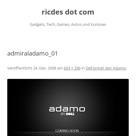
ricdes dot com
Gadgets, Tech, Games, Autos und Kurioses
Zum
Inhalt
springen
admiraladamo_01
Veröffentlicht
24. Dez. 2008
am
603 × 336
in
Dell bringt den Adamo
.