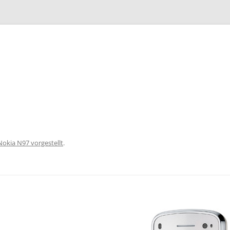
Zum
Inhalt
springen
Nokia N97 vorgestellt
.