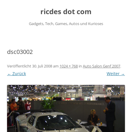
ricdes dot com
Gadgets, Tech, Games, Autos und Kurioses
Zum
Inhalt
springen
dsc03002
Veröffentlicht
30. Juli 2008
am
1024 × 768
in
Auto Salon Genf 2007
.
← Zurück
Weiter →