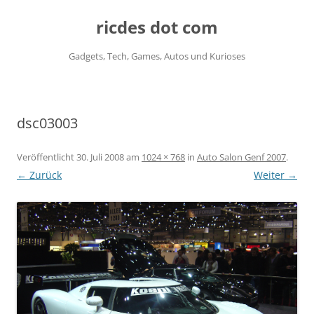
ricdes dot com
Gadgets, Tech, Games, Autos und Kurioses
Zum
Inhalt
springen
dsc03003
Veröffentlicht
30. Juli 2008
am
1024 × 768
in
Auto Salon Genf 2007
.
← Zurück
Weiter →