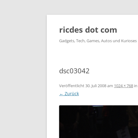
ricdes dot com
Gadgets, Tech, Games, Autos und Kurioses
dsc03042
Veröffentlicht
30. Juli 2008
am
1024 × 768
i
← Zurück