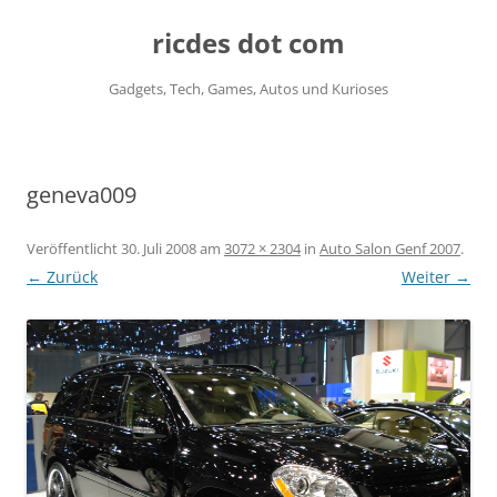
ricdes dot com
Gadgets, Tech, Games, Autos und Kurioses
Zum
Inhalt
springen
geneva009
Veröffentlicht
30. Juli 2008
am
3072 × 2304
in
Auto Salon Genf 2007
.
← Zurück
Weiter →