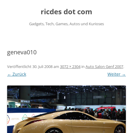
ricdes dot com
Gadgets, Tech, Games, Autos und Kurioses
Zum
Inhalt
springen
geneva010
Veröffentlicht
30. Juli 2008
am
3072 × 2304
in
Auto Salon Genf 2007
.
← Zurück
Weiter →