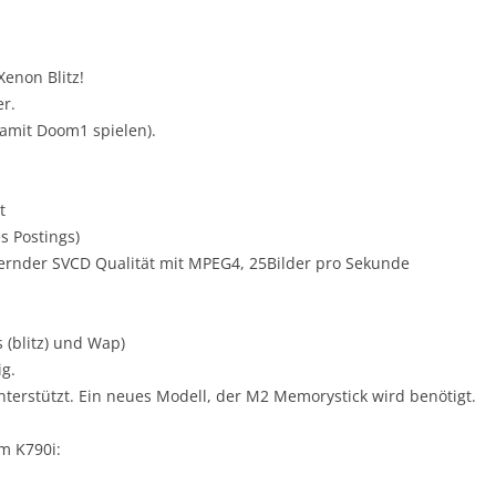
enon Blitz!
er.
damit Doom1 spielen).
t
s Postings)
hernder SVCD Qualität mit MPEG4, 25Bilder pro Sekunde
s (blitz) und Wap)
ig.
nterstützt. Ein neues Modell, der M2 Memorystick wird benötigt.
m K790i: