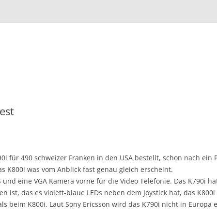
Zum
Inhalt
springen
est
90i für 490 schweizer Franken in den USA bestellt, schon nach ein
 K800i was vom Anblick fast genau gleich erscheint.
 und eine VGA Kamera vorne für die Video Telefonie. Das K790i h
n ist, das es violett-blaue LEDs neben dem Joystick hat, das K800i
r als beim K800i. Laut Sony Ericsson wird das K790i nicht in Europa