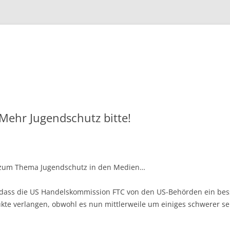
Zum
Inhalt
springen
ehr Jugendschutz bitte!
g zum Thema Jugendschutz in den Medien…
 dass die US Handelskommission FTC von den US-Behörden ein bes
e verlangen, obwohl es nun mittlerweile um einiges schwerer sei