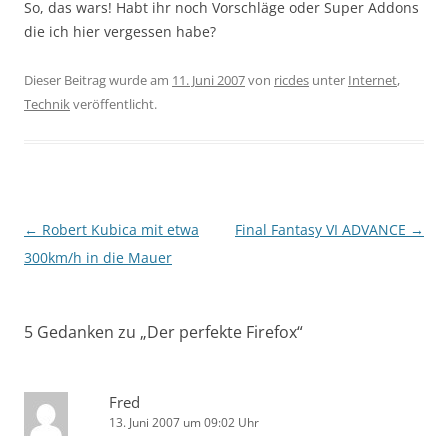
So, das wars! Habt ihr noch Vorschläge oder Super Addons
die ich hier vergessen habe?
Dieser Beitrag wurde am
11. Juni 2007
von
ricdes
unter
Internet
,
Technik
veröffentlicht.
Beitragsnavigation
←
Robert Kubica mit etwa
Final Fantasy VI ADVANCE
→
300km/h in die Mauer
5 Gedanken zu „
Der perfekte Firefox
“
Fred
13. Juni 2007 um 09:02 Uhr