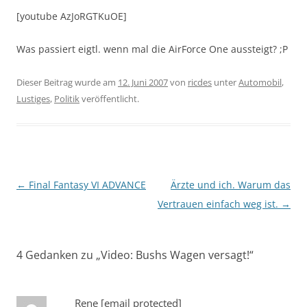
[youtube AzJoRGTKuOE]
Was passiert eigtl. wenn mal die AirForce One aussteigt? ;P
Dieser Beitrag wurde am
12. Juni 2007
von
ricdes
unter
Automobil
,
Lustiges
,
Politik
veröffentlicht.
Beitragsnavigation
←
Final Fantasy VI ADVANCE
Ärzte und ich. Warum das
Vertrauen einfach weg ist.
→
4 Gedanken zu „
Video: Bushs Wagen versagt!
“
Rene
[email protected]