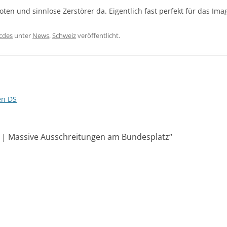
ten und sinnlose Zerstörer da. Eigentlich fast perfekt für das Ima
icdes
unter
News
,
Schweiz
veröffentlicht.
en DS
n | Massive Ausschreitungen am Bundesplatz
“