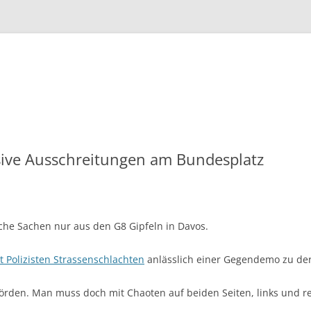
Zum
Inhalt
springen
sive Ausschreitungen am Bundesplatz
lche Sachen nur aus den G8 Gipfeln in Davos.
 Polizisten Strassenschlachten
anlässlich einer Gegendemo zu de
ehörden. Man muss doch mit Chaoten auf beiden Seiten, links und r