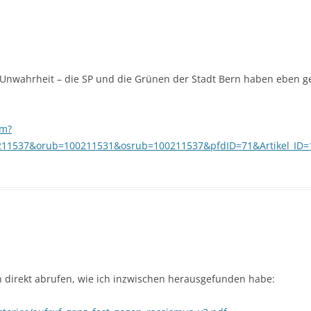
e Unwahrheit – die SP und die Grünen der Stadt Bern haben eben 
fm?
1537&orub=100211531&osrub=100211537&pfdID=71&Artikel_ID=
 direkt abrufen, wie ich inzwischen herausgefunden habe: