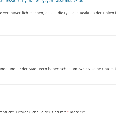
stories/aufruf_ganz_fest_gegen_rassismus_v3.pdf
e verantwortlich machen, das ist die typische Reaktion der Linken
ründe und SP der Stadt Bern haben schon am 24.9.07 keine Unter
entlicht.
Erforderliche Felder sind mit
*
markiert