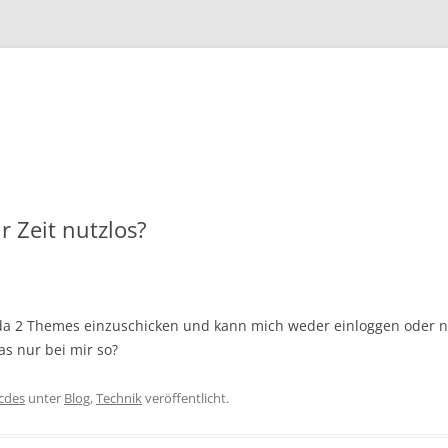
Zum
Inhalt
springen
 Zeit nutzlos?
da 2 Themes einzuschicken und kann mich weder einloggen oder n
as nur bei mir so?
icdes
unter
Blog
,
Technik
veröffentlicht.