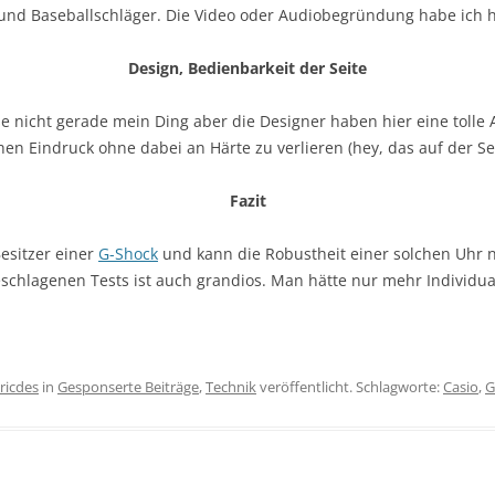
und Baseballschläger. Die Video oder Audiobegründung habe ich h
Design, Bedienbarkeit der Seite
 nicht gerade mein Ding aber die Designer haben hier eine tolle Arb
en Eindruck ohne dabei an Härte zu verlieren (hey, das auf der S
Fazit
Besitzer einer
G-Shock
und kann die Robustheit einer solchen Uhr nu
schlagenen Tests ist auch grandios. Man hätte nur mehr Individual
ricdes
in
Gesponserte Beiträge
,
Technik
veröffentlicht. Schlagworte:
Casio
,
G