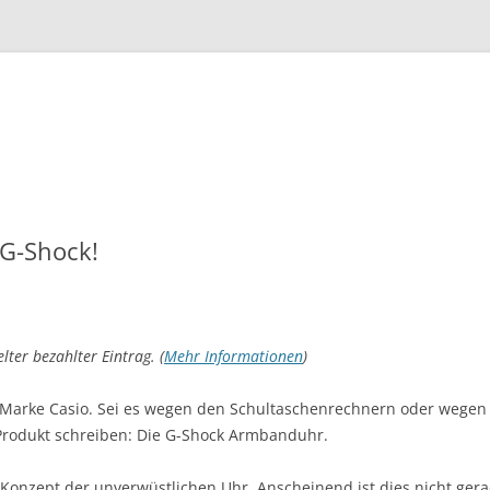
Zum
Inhalt
springen
 G-Shock!
lter bezahlter Eintrag. (
Mehr Informationen
)
ie Marke Casio. Sei es wegen den Schultaschenrechnern oder wegen
 Produkt schreiben: Die G-Shock Armbanduhr.
s Konzept der unverwüstlichen Uhr. Anscheinend ist dies nicht ger