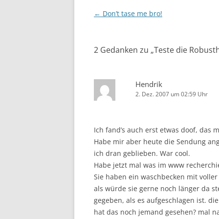
Beitragsnavigation
←
Don’t tase me bro!
2 Gedanken zu „
Teste die Robusth
Hendrik
2. Dez. 2007 um 02:59 Uhr
Ich fand’s auch erst etwas doof, das 
Habe mir aber heute die Sendung ange
ich dran geblieben. War cool.
Habe jetzt mal was im www recherchier
Sie haben ein waschbecken mit voller W
als würde sie gerne noch länger da st
gegeben, als es aufgeschlagen ist. di
hat das noch jemand gesehen? mal na