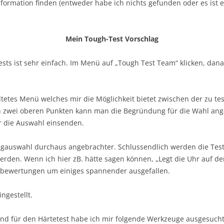
nformation finden (entweder habe ich nichts gefunden oder es ist ei
Mein Tough-Test Vorschlag
s ist sehr einfach. Im Menü auf „Tough Test Team“ klicken, dana
ltetes Menü welches mir die Möglichkeit bietet zwischen der zu 
n zwei oberen Punkten kann man die Begründung für die Wahl an
r die Auswahl einsenden.
eugauswahl durchaus angebrachter. Schlussendlich werden die Tes
rden. Wenn ich hier zB. hätte sagen können, „Legt die Uhr auf d
tbewertungen um einiges spannender ausgefallen.
ngestellt.
und für den Härtetest habe ich mir folgende Werkzeuge ausgesucht