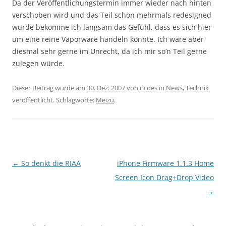
Da der Veröffentlichungstermin immer wieder nach hinten
verschoben wird und das Teil schon mehrmals redesigned
wurde bekomme ich langsam das Gefühl, dass es sich hier
um eine reine Vaporware handeln könnte. Ich wäre aber
diesmal sehr gerne im Unrecht, da ich mir so’n Teil gerne
zulegen würde.
Dieser Beitrag wurde am
30. Dez. 2007
von
ricdes
in
News
,
Technik
veröffentlicht. Schlagworte:
Meizu
.
Beitragsnavigation
←
So denkt die RIAA
iPhone Firmware 1.1.3 Home
Screen Icon Drag+Drop Video
→