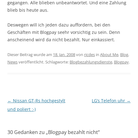
gegangen. Alle blieben unbeantwortet. Und eine Zahlung
blieb bis heute aus.
Deswegen will ich jeden dazu auffordern, bei den
Geschäften mit Blogpay seehr vorsichtig zu sein. Denn
anscheinend wird da nicht bezahlt. Nur einkassiert.
Dieser Beitrag wurde am
18. Jan. 2008
von
ricdes
in
About Me
,
Blog
,
News
veröffentlicht. Schlagworte:
Blogbezahlungsdienste
,
Blogpay
.
Beitragsnavigation
←
Nissan GT-Rs hochgestylt
LG’s Telefon uhr
→
und poliert :-)
30 Gedanken zu „
Blogpay bezahlt nicht
“