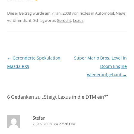
Dieser Beitrag wurde am
7. Jan. 2008
von
ricdes
in
Automobil
,
News
veröffentlicht. Schlagworte:
Gerücht
,
Lexus
.
Beitragsnavigation
←
Gerenderte Spekulation:
Super Mario Bros. Level in
Mazda RX9
Doom Engine
wiederaufgebaut
→
6 Gedanken zu „
Steigt Lexus in die DTM ein?
“
Stefan
7. Jan. 2008 um 22:26 Uhr