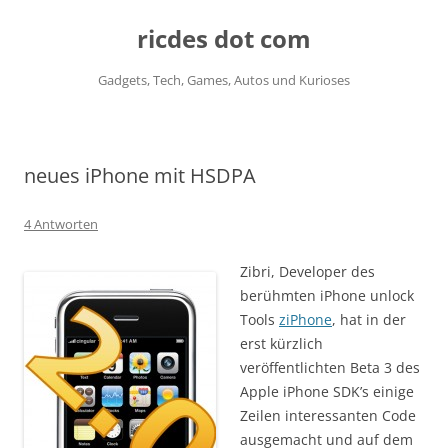
ricdes dot com
Gadgets, Tech, Games, Autos und Kurioses
Zum
Inhalt
springen
neues iPhone mit HSDPA
4 Antworten
Zibri, Developer des
berühmten iPhone unlock
Tools
ziPhone
, hat in der
erst kürzlich
veröffentlichten Beta 3 des
Apple iPhone SDK’s einige
Zeilen interessanten Code
ausgemacht und auf dem