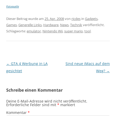
Fotoquelle
Dieser Beitrag wurde am
25. Apr. 2008
von
ricdes
in
Gadgets
,
Games
,
Generelle Links
,
Hardware
,
News
,
Technik
veröffentlicht.
Schlagworte:
emulator
,
Nintendo Wii
,
super mario
,
tool
.
Beitragsnavigation
←
GTA 4 Werbung in LA
Sind neue iMacs auf dem
gesichtet
Weg?
→
Schreibe einen Kommentar
Deine E-Mail-Adresse wird nicht veröffentlicht.
Erforderliche Felder sind mit
*
markiert
Kommentar
*