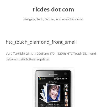
ricdes dot com
Gadgets, Tech, Games, Autos und Kurioses
Zum
Inhalt
springen
htc_touch_diamond_front_small
Veröffentlicht
21. Juni 2008
am
170 × 320
in
HTC Touch Diamond
bekommt ein Softwareupdate
.