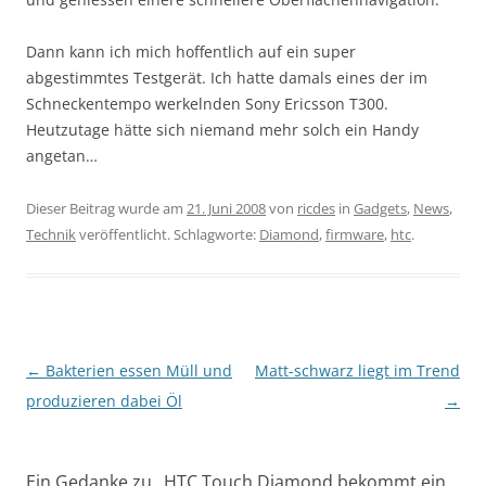
Dann kann ich mich hoffentlich auf ein super
abgestimmtes Testgerät. Ich hatte damals eines der im
Schneckentempo werkelnden Sony Ericsson T300.
Heutzutage hätte sich niemand mehr solch ein Handy
angetan…
Dieser Beitrag wurde am
21. Juni 2008
von
ricdes
in
Gadgets
,
News
,
Technik
veröffentlicht. Schlagworte:
Diamond
,
firmware
,
htc
.
Beitragsnavigation
←
Bakterien essen Müll und
Matt-schwarz liegt im Trend
produzieren dabei Öl
→
Ein Gedanke zu „
HTC Touch Diamond bekommt ein