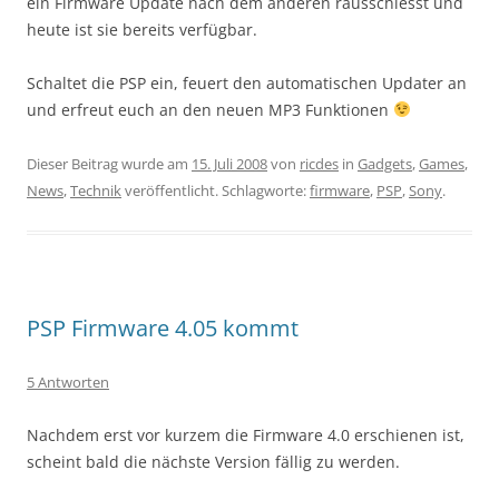
ein Firmware Update nach dem anderen rausschiesst und
heute ist sie bereits verfügbar.
Schaltet die PSP ein, feuert den automatischen Updater an
und erfreut euch an den neuen MP3 Funktionen
Dieser Beitrag wurde am
15. Juli 2008
von
ricdes
in
Gadgets
,
Games
,
News
,
Technik
veröffentlicht. Schlagworte:
firmware
,
PSP
,
Sony
.
PSP Firmware 4.05 kommt
5 Antworten
Nachdem erst vor kurzem die Firmware 4.0 erschienen ist,
scheint bald die nächste Version fällig zu werden.