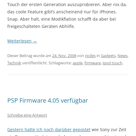
Touch der ersten Generation auszuprobieren. Aber nix da,
das coole Feature gibt’s anscheinend nur für iPhones.
Snap. Aber halt, eine Modikfiation schafft da aber bei
freigeschalteten Geräten Abhilfe.
Weiterlesen
→
Dieser Beitrag wurde am
24. Nov. 2008
von
ricdes
in
Gadgets
,
News
,
Technik
veröffentlicht. Schlagworte:
apple
,
firmware
,
ipod touch
.
PSP Firmware 4.05 verfügbar
Schreibe eine Antwort
Gestern hatte ich noch darüber gepostet
wie Sony zur Zeit