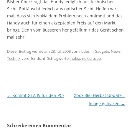
Bisher überzeugt das Handy lediglich aus technischer
Sicht. Enttäuscht jedoch aus optischer Sicht. Hoffen wir
mal, dass sich Nokia dem Problem noch annimmt und das
Handy auch für einen akzeptablen Preis auf den Markt
bringt. Denn vom äusseren her gefällt mir das Gerät schon
mal sehr.
Dieser Beitrag wurde am
28. Juli 2008
von
ricdes
in
Gadgets
,
News
,
Technik
veröffentlicht. Schlagworte:
nokia
,
nokia tube
.
Beitragsnavigation
←
Kommt GTA IV für den PC?
Xbox 360 Herbst Update –
Image geleaked
→
Schreibe einen Kommentar